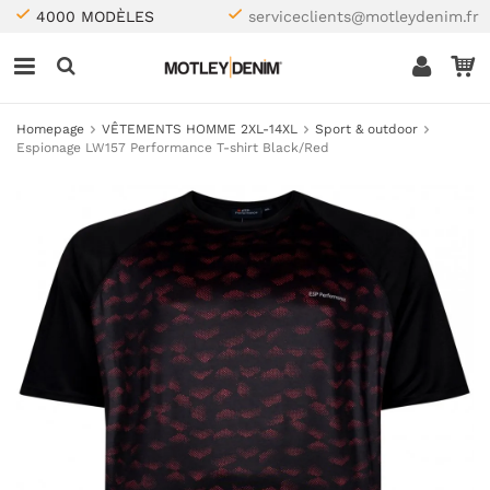
4000 MODÈLES
serviceclients@motleydenim.fr
Homepage
VÊTEMENTS HOMME 2XL-14XL
Sport & outdoor
Espionage LW157 Performance T-shirt Black/Red