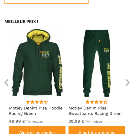
MEILLEUR PRIX !
irt
Motley Denim Pisa Hoodie
Motley Denim Pisa
Mo
Racing Green
Sweatpants Racing Green
Ho
49,99 €
39,99 €
49
TVA incluse
TVA incluse
Ajouter au panier
Ajouter au panier