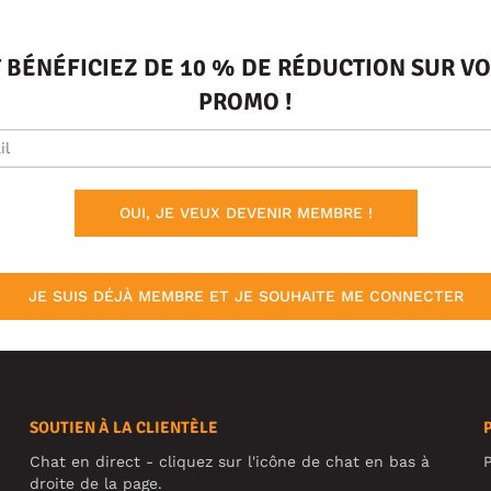
T BÉNÉFICIEZ DE 10 % DE RÉDUCTION SUR 
PROMO !
OUI, JE VEUX DEVENIR MEMBRE !
JE SUIS DÉJÀ MEMBRE ET JE SOUHAITE ME CONNECTER
SOUTIEN À LA CLIENTÈLE
Chat en direct - cliquez sur l'icône de chat en bas à
P
droite de la page.