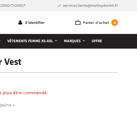
 CONDITIONS)*
serviceclients@motleydenim.fr
0
S'identifier
Panier d'achat
VÊTEMENTS FEMME XS-XXL
MARQUES
OFFRE
 Vest
ut plus être commandé.
gasins »