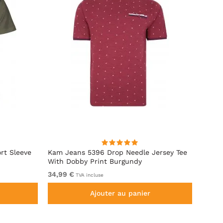
rt Sleeve
Kam Jeans 5396 Drop Needle Jersey Tee
Motle
With Dobby Print Burgundy
34,99 €
De 19
TVA incluse
Ajouter au panier