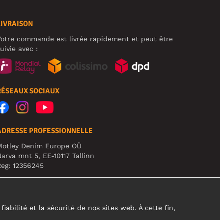
LIVRAISON
otre commande est livrée rapidement et peut être
uivie avec :
RÉSEAUX SOCIAUX
ADRESSE PROFESSIONNELLE
Motley Denim Europe OÜ
arva mnt 5, EE-10117 Tallinn
eg: 12356245
TTENTION ! N'envoyez pas les retours de produits à
ette adresse !
abilité et la sécurité de nos sites web. À cette fin,