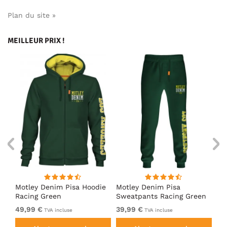
Plan du site »
MEILLEUR PRIX !
irt
Motley Denim Pisa Hoodie
Motley Denim Pisa
Mo
Racing Green
Sweatpants Racing Green
Ho
49,99 €
39,99 €
49
TVA incluse
TVA incluse