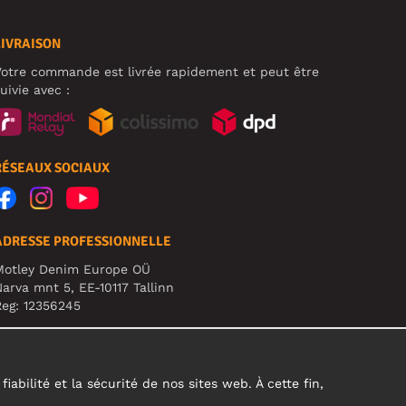
LIVRAISON
otre commande est livrée rapidement et peut être
uivie avec :
RÉSEAUX SOCIAUX
ADRESSE PROFESSIONNELLE
Motley Denim Europe OÜ
arva mnt 5, EE-10117 Tallinn
eg: 12356245
TTENTION ! N'envoyez pas les retours de produits à
ette adresse !
abilité et la sécurité de nos sites web. À cette fin,