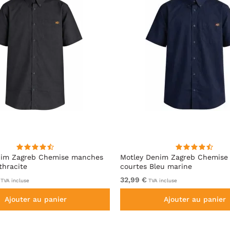
nim Zagreb Chemise manches
Motley Denim Zagreb Chemise
thracite
courtes Bleu marine
32,99 €
TVA incluse
TVA incluse
Ajouter au panier
Ajouter au panier