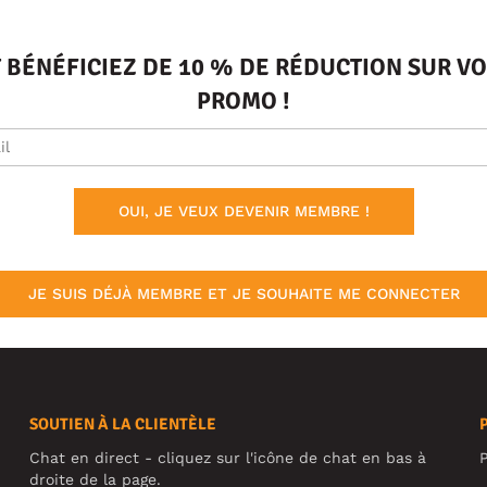
T BÉNÉFICIEZ DE 10 % DE RÉDUCTION SUR 
PROMO !
OUI, JE VEUX DEVENIR MEMBRE !
JE SUIS DÉJÀ MEMBRE ET JE SOUHAITE ME CONNECTER
SOUTIEN À LA CLIENTÈLE
Chat en direct - cliquez sur l'icône de chat en bas à
P
droite de la page.