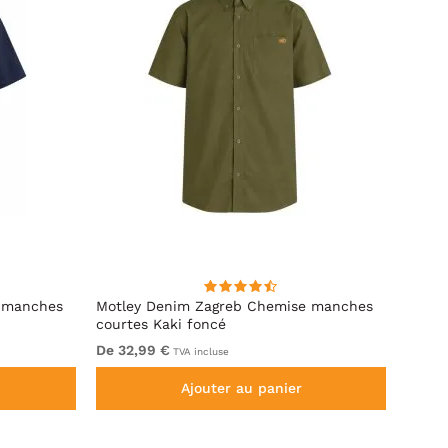
 manches
Motley Denim Zagreb Chemise manches
Kam J
courtes Kaki foncé
Sleeve
De 32,99 €
De 69
TVA incluse
Ajouter au panier