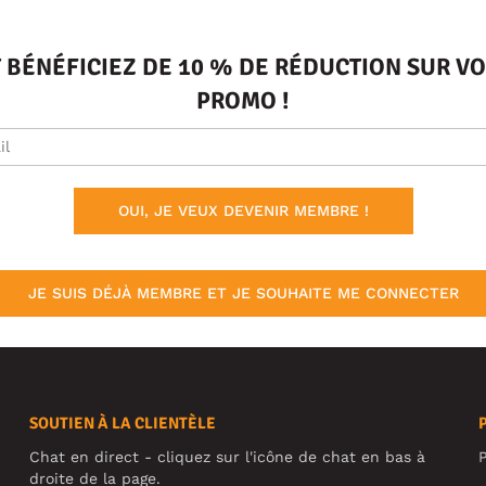
T BÉNÉFICIEZ DE 10 % DE RÉDUCTION SUR 
PROMO !
OUI, JE VEUX DEVENIR MEMBRE !
JE SUIS DÉJÀ MEMBRE ET JE SOUHAITE ME CONNECTER
SOUTIEN À LA CLIENTÈLE
Chat en direct - cliquez sur l'icône de chat en bas à
P
droite de la page.