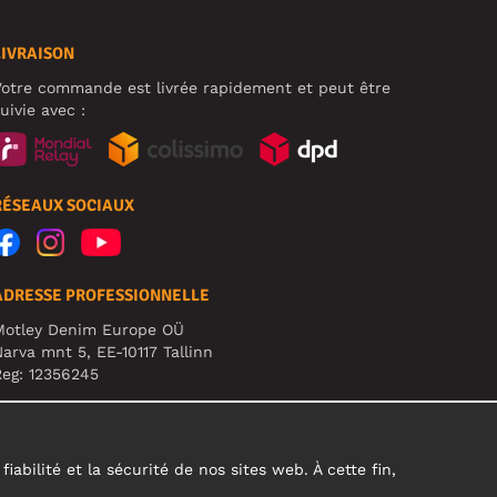
LIVRAISON
otre commande est livrée rapidement et peut être
uivie avec :
RÉSEAUX SOCIAUX
ADRESSE PROFESSIONNELLE
Motley Denim Europe OÜ
arva mnt 5, EE-10117 Tallinn
eg: 12356245
TTENTION ! N'envoyez pas les retours de produits à
ette adresse !
abilité et la sécurité de nos sites web. À cette fin,