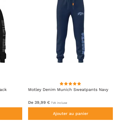
lack
Motley Denim Munich Sweatpants Navy
Motle
De 39,99 €
De 49
TVA incluse
Ajouter au panier