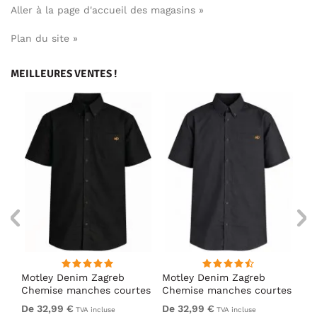
Aller à la page d'accueil des magasins »
Plan du site »
MEILLEURES VENTES !
Motley Denim Zagreb
Motley Denim Zagreb
Mo
es
Chemise manches courtes
Chemise manches courtes
Ch
Noir
Anthracite
Bl
De 32,99 €
De 32,99 €
32
TVA incluse
TVA incluse