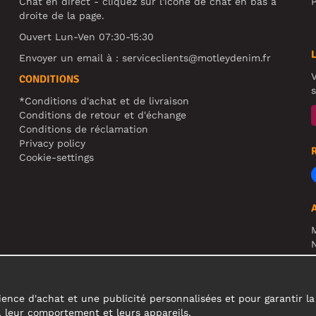
Chat en direct - cliquez sur l'icône de chat en bas à
P
droite de la page.
Ouvert Lun-Ven 07:30-15:30
Envoyer un email à :
serviceclients@motleydenim.fr
V
CONDITIONS
s
*Conditions d'achat et de livraison
Conditions de retour et d'échange
Conditions de réclamation
Privacy policy
Cookie-settings
N
R
A
c
ence d'achat et une publicité personnalisées et pour garantir la fi
s, leur comportement et leurs appareils.