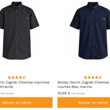
nim Zagreb Chemise manches
Motley Denim Zagreb Chemise
thracite
courtes Bleu marine
32,99 €
TVA incluse
TVA incluse
Ajouter au panier
Ajouter au panier