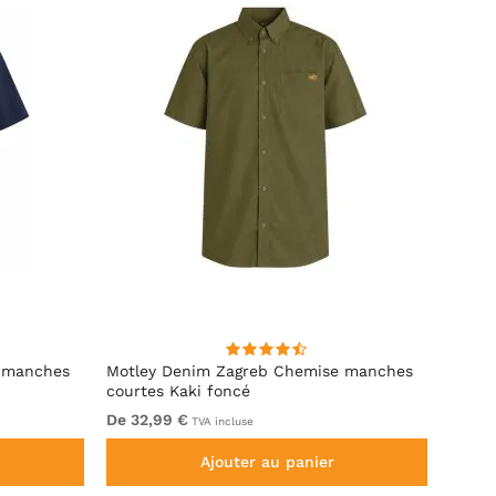
 manches
Motley Denim Zagreb Chemise manches
Kam J
courtes Kaki foncé
Sleeve
De 32,99 €
De 69
TVA incluse
Ajouter au panier