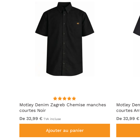
hes
Motley Denim Zagreb Chemise manches
Motley De
e
courtes Noir
courtes An
De 32,99 €
De 32,99 €
TVA incluse
Ajouter au panier