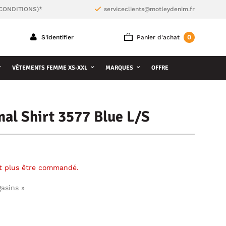
 CONDITIONS)*
serviceclients@motleydenim.fr
0
S'identifier
Panier d'achat
VÊTEMENTS FEMME XS-XXL
MARQUES
OFFRE
al Shirt 3577 Blue L/S
ut plus être commandé.
gasins »