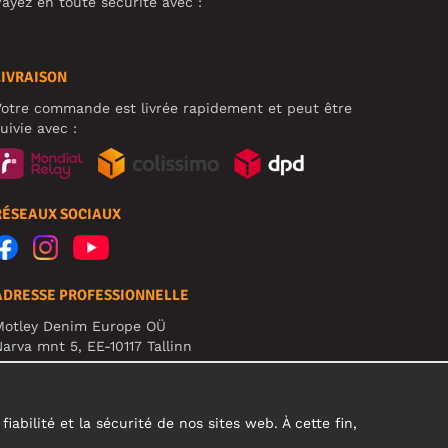
ayez en toute sécurité avec :
LIVRAISON
otre commande est livrée rapidement et peut être
uivie avec :
RÉSEAUX SOCIAUX
ADRESSE PROFESSIONNELLE
Motley Denim Europe OÜ
arva mnt 5, EE-10117 Tallinn
eg: 12356245
TTENTION ! N'envoyez pas les retours de produits à
ette adresse !
abilité et la sécurité de nos sites web. À cette fin,