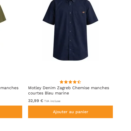
 manches
Motley Denim Zagreb Chemise manches
Kam J
courtes Bleu marine
Sleeve
32,99 €
De 69
TVA incluse
Ajouter au panier