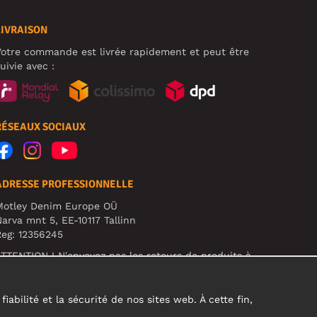
LIVRAISON
otre commande est livrée rapidement et peut être
uivie avec :
RÉSEAUX SOCIAUX
ADRESSE PROFESSIONNELLE
Motley Denim Europe OÜ
arva mnt 5, EE-10117 Tallinn
eg: 12356245
TTENTION ! N'envoyez pas les retours de produits à
ette adresse !
abilité et la sécurité de nos sites web. À cette fin,