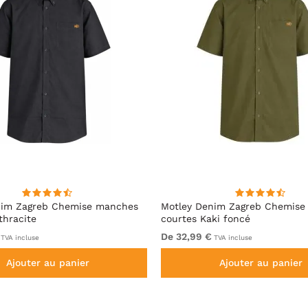
nim Zagreb Chemise manches
Motley Denim Zagreb Chemise
thracite
courtes Kaki foncé
De 32,99 €
TVA incluse
TVA incluse
Ajouter au panier
Ajouter au panier