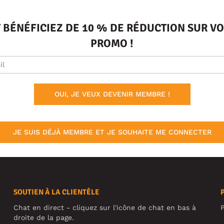
T BÉNÉFICIEZ DE 10 % DE RÉDUCTION SUR 
PROMO !
OUI, JE VEUX DEVENIR MEMBRE !
JE SUIS DÉJÀ MEMBRE ET JE SOUHAITE ME CONNECTER
SOUTIEN À LA CLIENTÈLE
Chat en direct - cliquez sur l'icône de chat en bas à
P
droite de la page.