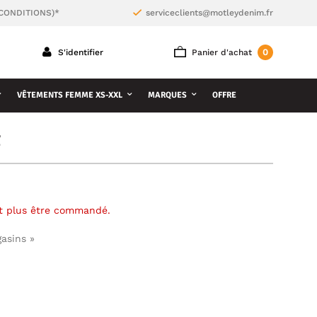
 CONDITIONS)*
serviceclients@motleydenim.fr
0
S'identifier
Panier d'achat
VÊTEMENTS FEMME XS-XXL
MARQUES
OFFRE
t
ut plus être commandé.
gasins »