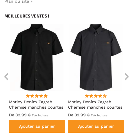
Plan du site »
MEILLEURES VENTES !
Motley Denim Zagreb
Motley Denim Zagreb
Mo
es
Chemise manches courtes
Chemise manches courtes
Ch
Noir
Anthracite
Bl
De 32,99 €
De 32,99 €
32
TVA incluse
TVA incluse
Ajouter au panier
Ajouter au panier