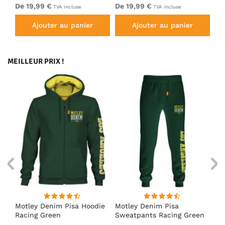
Shirt Royal Blue
Shirt Red
Sh
De 19,99 €
De 19,99 €
De
TVA incluse
TVA incluse
Ajouter au panier
Ajouter au panier
MEILLEUR PRIX !
irt
Motley Denim Pisa Hoodie
Motley Denim Pisa
Mo
Racing Green
Sweatpants Racing Green
Ho