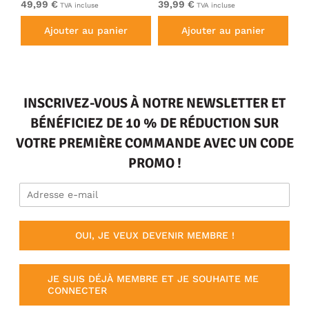
49,99 €
39,99 €
49
TVA incluse
TVA incluse
Ajouter au panier
Ajouter au panier
INSCRIVEZ-VOUS À NOTRE NEWSLETTER ET
BÉNÉFICIEZ DE 10 % DE RÉDUCTION SUR
VOTRE PREMIÈRE COMMANDE AVEC UN CODE
PROMO !
OUI, JE VEUX DEVENIR MEMBRE !
JE SUIS DÉJÀ MEMBRE ET JE SOUHAITE ME
CONNECTER