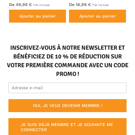
Electric Blue
Bl
De 49,99 €
De 16,99 €
De
TVA incluse
TVA incluse
Ajouter au panier
Ajouter au panier
INSCRIVEZ-VOUS À NOTRE NEWSLETTER ET
BÉNÉFICIEZ DE 10 % DE RÉDUCTION SUR
VOTRE PREMIÈRE COMMANDE AVEC UN CODE
PROMO !
OUI, JE VEUX DEVENIR MEMBRE !
JE SUIS DÉJÀ MEMBRE ET JE SOUHAITE ME
CONNECTER